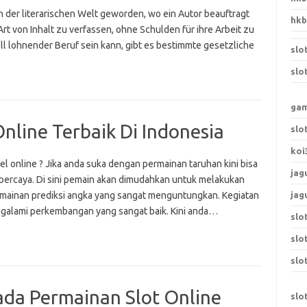
in der literarischen Welt geworden, wo ein Autor beauftragt
hk
 Art von Inhalt zu verfassen, ohne Schulden für ihre Arbeit zu
ll lohnender Beruf sein kann, gibt es bestimmte gesetzliche
slo
slo
gam
nline Terbaik Di Indonesia
slo
koi
 online ? Jika anda suka dengan permainan taruhan kini bisa
jag
percaya. Di sini pemain akan dimudahkan untuk melakukan
mainan prediksi angka yang sangat menguntungkan. Kegiatan
jag
ngalami perkembangan yang sangat baik. Kini anda…
slo
slo
slo
ada Permainan Slot Online
slo