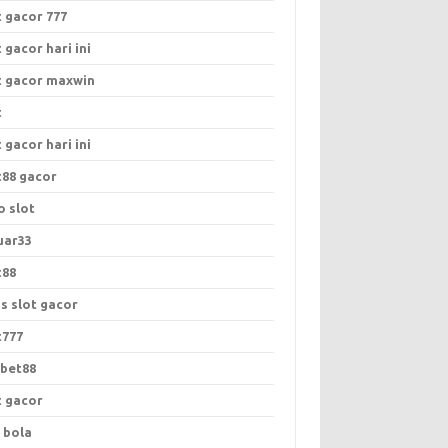
t gacor 777
t gacor hari ini
t gacor maxwin
t
t gacor hari ini
t88 gacor
o slot
uar33
t88
us slot gacor
t777
bet88
t gacor
i bola