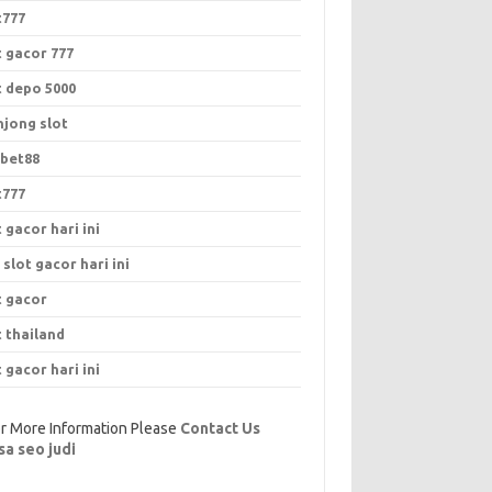
t777
t gacor 777
t depo 5000
jong slot
bet88
t777
t gacor hari ini
k slot gacor hari ini
t gacor
t thailand
t gacor hari ini
r More Information Please
Contact Us
sa seo judi