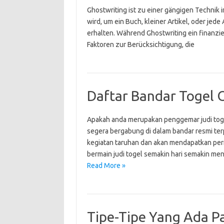
Ghostwriting ist zu einer gängigen Technik 
wird, um ein Buch, kleiner Artikel, oder jede
erhalten. Während Ghostwriting ein finanzie
Faktoren zur Berücksichtigung, die
Daftar Bandar Togel O
Apakah anda merupakan penggemar judi togel
segera bergabung di dalam bandar resmi ter
kegiatan taruhan dan akan mendapatkan per
bermain judi togel semakin hari semakin me
Read More »
Tipe-Tipe Yang Ada P