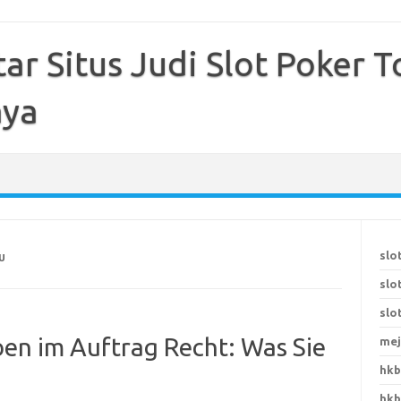
tar Situs Judi Slot Poker T
aya
slo
U
slo
slo
en im Auftrag Recht: Was Sie
mej
hk
hk