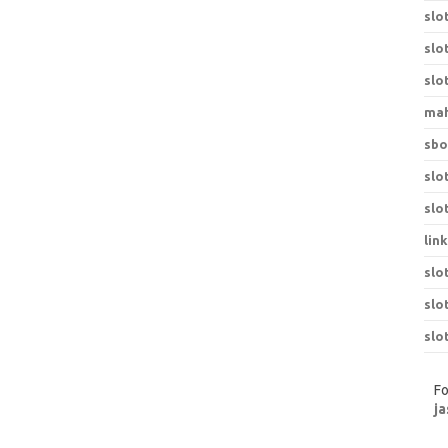
slo
slo
slo
mah
sbo
slo
slo
lin
slo
slo
slo
Fo
ja