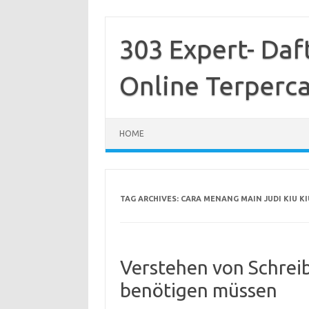
Skip
to
content
303 Expert- Daf
Online Terperc
HOME
TAG ARCHIVES:
CARA MENANG MAIN JUDI KIU KI
Verstehen von Schreib
benötigen müssen