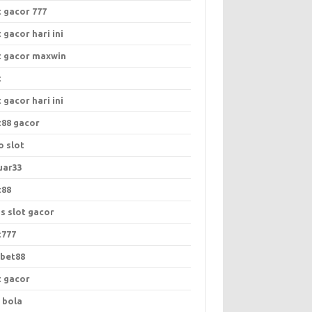
t gacor 777
t gacor hari ini
t gacor maxwin
t
t gacor hari ini
t88 gacor
o slot
uar33
t88
us slot gacor
t777
bet88
t gacor
i bola