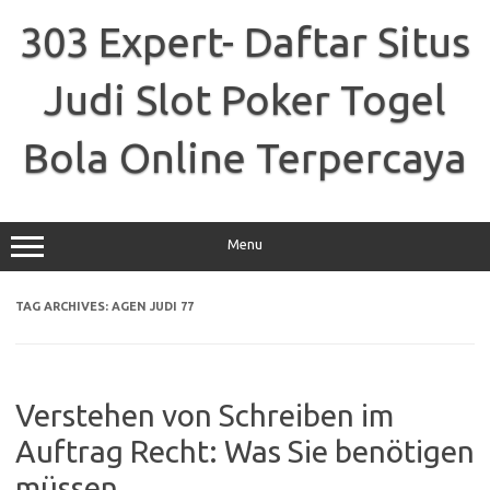
Skip
to
303 Expert- Daftar Situs
content
Judi Slot Poker Togel
Bola Online Terpercaya
Menu
TAG ARCHIVES:
AGEN JUDI 77
Verstehen von Schreiben im
Auftrag Recht: Was Sie benötigen
müssen