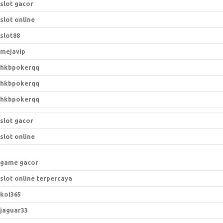
slot gacor
slot online
slot88
mejavip
hkbpokerqq
hkbpokerqq
hkbpokerqq
slot gacor
slot online
game gacor
slot online terpercaya
koi365
jaguar33