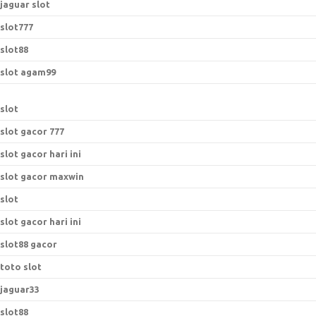
jaguar slot
slot777
slot88
slot agam99
slot
slot gacor 777
slot gacor hari ini
slot gacor maxwin
slot
slot gacor hari ini
slot88 gacor
toto slot
jaguar33
slot88