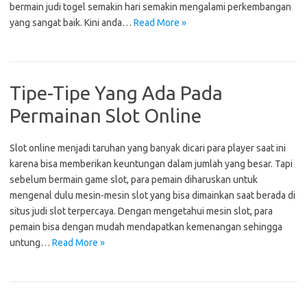
bermain judi togel semakin hari semakin mengalami perkembangan
yang sangat baik. Kini anda…
Read More »
Tipe-Tipe Yang Ada Pada
Permainan Slot Online
Slot online menjadi taruhan yang banyak dicari para player saat ini
karena bisa memberikan keuntungan dalam jumlah yang besar. Tapi
sebelum bermain game slot, para pemain diharuskan untuk
mengenal dulu mesin-mesin slot yang bisa dimainkan saat berada di
situs judi slot terpercaya. Dengan mengetahui mesin slot, para
pemain bisa dengan mudah mendapatkan kemenangan sehingga
untung…
Read More »