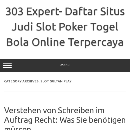
Skip
to
303 Expert- Daftar Situs
content
Judi Slot Poker Togel
Bola Online Terpercaya
Menu
CATEGORY ARCHIVES:
SLOT SULTAN PLAY
Verstehen von Schreiben im
Auftrag Recht: Was Sie benötigen
müssen