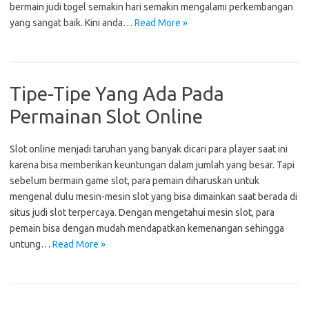
bermain judi togel semakin hari semakin mengalami perkembangan
yang sangat baik. Kini anda…
Read More »
Tipe-Tipe Yang Ada Pada
Permainan Slot Online
Slot online menjadi taruhan yang banyak dicari para player saat ini
karena bisa memberikan keuntungan dalam jumlah yang besar. Tapi
sebelum bermain game slot, para pemain diharuskan untuk
mengenal dulu mesin-mesin slot yang bisa dimainkan saat berada di
situs judi slot terpercaya. Dengan mengetahui mesin slot, para
pemain bisa dengan mudah mendapatkan kemenangan sehingga
untung…
Read More »