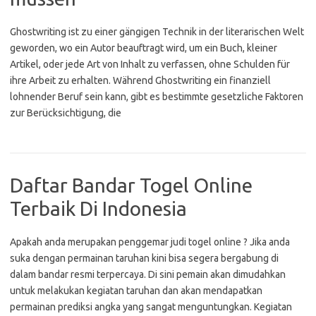
Ghostwriting ist zu einer gängigen Technik in der literarischen Welt
geworden, wo ein Autor beauftragt wird, um ein Buch, kleiner
Artikel, oder jede Art von Inhalt zu verfassen, ohne Schulden für
ihre Arbeit zu erhalten. Während Ghostwriting ein finanziell
lohnender Beruf sein kann, gibt es bestimmte gesetzliche Faktoren
zur Berücksichtigung, die
Daftar Bandar Togel Online
Terbaik Di Indonesia
Apakah anda merupakan penggemar judi togel online ? Jika anda
suka dengan permainan taruhan kini bisa segera bergabung di
dalam bandar resmi terpercaya. Di sini pemain akan dimudahkan
untuk melakukan kegiatan taruhan dan akan mendapatkan
permainan prediksi angka yang sangat menguntungkan. Kegiatan