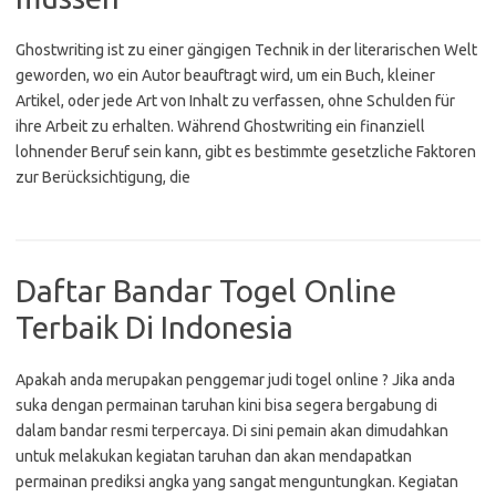
Ghostwriting ist zu einer gängigen Technik in der literarischen Welt
geworden, wo ein Autor beauftragt wird, um ein Buch, kleiner
Artikel, oder jede Art von Inhalt zu verfassen, ohne Schulden für
ihre Arbeit zu erhalten. Während Ghostwriting ein finanziell
lohnender Beruf sein kann, gibt es bestimmte gesetzliche Faktoren
zur Berücksichtigung, die
Daftar Bandar Togel Online
Terbaik Di Indonesia
Apakah anda merupakan penggemar judi togel online ? Jika anda
suka dengan permainan taruhan kini bisa segera bergabung di
dalam bandar resmi terpercaya. Di sini pemain akan dimudahkan
untuk melakukan kegiatan taruhan dan akan mendapatkan
permainan prediksi angka yang sangat menguntungkan. Kegiatan