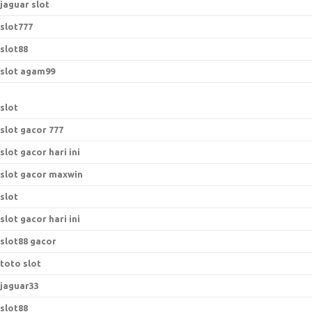
jaguar slot
slot777
slot88
slot agam99
slot
slot gacor 777
slot gacor hari ini
slot gacor maxwin
slot
slot gacor hari ini
slot88 gacor
toto slot
jaguar33
slot88