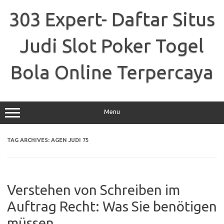
Skip
to
303 Expert- Daftar Situs
content
Judi Slot Poker Togel
Bola Online Terpercaya
Menu
TAG ARCHIVES:
AGEN JUDI 75
Verstehen von Schreiben im
Auftrag Recht: Was Sie benötigen
müssen