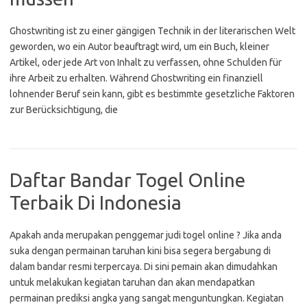
Ghostwriting ist zu einer gängigen Technik in der literarischen Welt
geworden, wo ein Autor beauftragt wird, um ein Buch, kleiner
Artikel, oder jede Art von Inhalt zu verfassen, ohne Schulden für
ihre Arbeit zu erhalten. Während Ghostwriting ein finanziell
lohnender Beruf sein kann, gibt es bestimmte gesetzliche Faktoren
zur Berücksichtigung, die
Daftar Bandar Togel Online
Terbaik Di Indonesia
Apakah anda merupakan penggemar judi togel online ? Jika anda
suka dengan permainan taruhan kini bisa segera bergabung di
dalam bandar resmi terpercaya. Di sini pemain akan dimudahkan
untuk melakukan kegiatan taruhan dan akan mendapatkan
permainan prediksi angka yang sangat menguntungkan. Kegiatan