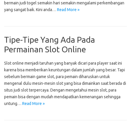
bermain judi togel semakin hari semakin mengalami perkembangan
yang sangat baik. Kini anda…
Read More »
Tipe-Tipe Yang Ada Pada
Permainan Slot Online
Slot online menjadi taruhan yang banyak dicari para player saat ini
karena bisa memberikan keuntungan dalam jumlah yang besar. Tapi
sebelum bermain game slot, para pemain diharuskan untuk
mengenal dulu mesin-mesin slot yang bisa dimainkan saat berada di
situs judi slot terpercaya. Dengan mengetahui mesin slot, para
pemain bisa dengan mudah mendapatkan kemenangan sehingga
untung…
Read More »