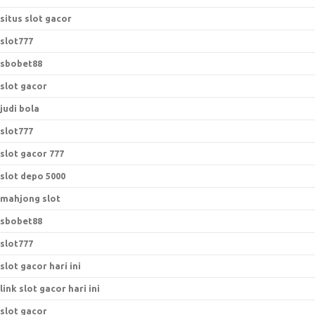
situs slot gacor
slot777
sbobet88
slot gacor
judi bola
slot777
slot gacor 777
slot depo 5000
mahjong slot
sbobet88
slot777
slot gacor hari ini
link slot gacor hari ini
slot gacor