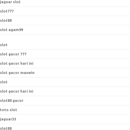
jaguar slot
slot777
slot88
slot agam99
slot
slot gacor 777
slot gacor hari ini
slot gacor maxwin
slot
slot gacor hari ini
slot88 gacor
toto slot
jaguar33
slot88