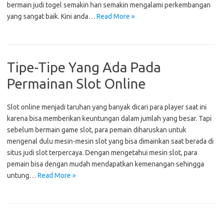
bermain judi togel semakin hari semakin mengalami perkembangan
yang sangat baik. Kini anda…
Read More »
Tipe-Tipe Yang Ada Pada
Permainan Slot Online
Slot online menjadi taruhan yang banyak dicari para player saat ini
karena bisa memberikan keuntungan dalam jumlah yang besar. Tapi
sebelum bermain game slot, para pemain diharuskan untuk
mengenal dulu mesin-mesin slot yang bisa dimainkan saat berada di
situs judi slot terpercaya. Dengan mengetahui mesin slot, para
pemain bisa dengan mudah mendapatkan kemenangan sehingga
untung…
Read More »