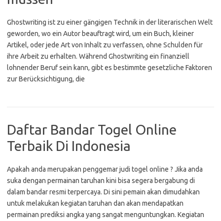
Ghostwriting ist zu einer gängigen Technik in der literarischen Welt
geworden, wo ein Autor beauftragt wird, um ein Buch, kleiner
Artikel, oder jede Art von Inhalt zu verfassen, ohne Schulden für
ihre Arbeit zu erhalten. Während Ghostwriting ein finanziell
lohnender Beruf sein kann, gibt es bestimmte gesetzliche Faktoren
zur Berücksichtigung, die
Daftar Bandar Togel Online
Terbaik Di Indonesia
Apakah anda merupakan penggemar judi togel online ? Jika anda
suka dengan permainan taruhan kini bisa segera bergabung di
dalam bandar resmi terpercaya. Di sini pemain akan dimudahkan
untuk melakukan kegiatan taruhan dan akan mendapatkan
permainan prediksi angka yang sangat menguntungkan. Kegiatan