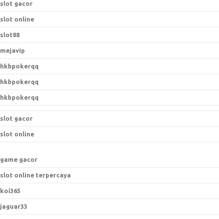
slot gacor
slot online
slot88
mejavip
hkbpokerqq
hkbpokerqq
hkbpokerqq
slot gacor
slot online
game gacor
slot online terpercaya
koi365
jaguar33