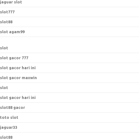
jaguar slot
slot777
slot88
slot agam99
slot
slot gacor 777
slot gacor hari ini
slot gacor maxwin
slot
slot gacor hari ini
slot88 gacor
toto slot
jaguar33
slot88