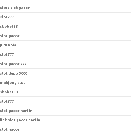
situs slot gacor
slot777
sbobet88
slot gacor
judi bola
slot777
slot gacor 777
slot depo 5000
mahjong slot
sbobet88
slot777
slot gacor hari ini
link slot gacor hari ini
slot gacor