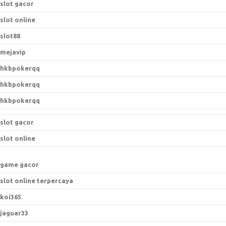
slot gacor
slot online
slot88
mejavip
hkbpokerqq
hkbpokerqq
hkbpokerqq
slot gacor
slot online
game gacor
slot online terpercaya
koi365
jaguar33