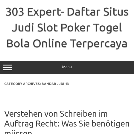
Skip
to
303 Expert- Daftar Situs
content
Judi Slot Poker Togel
Bola Online Terpercaya
Menu
CATEGORY ARCHIVES:
BANDAR JUDI 13
Verstehen von Schreiben im
Auftrag Recht: Was Sie benötigen
müssen