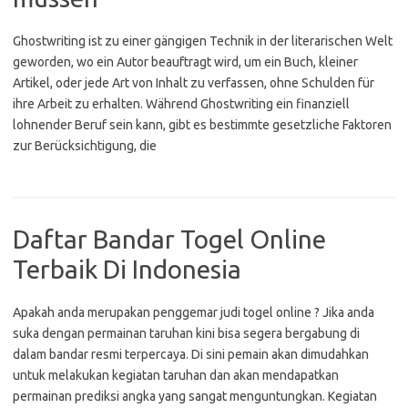
Ghostwriting ist zu einer gängigen Technik in der literarischen Welt
geworden, wo ein Autor beauftragt wird, um ein Buch, kleiner
Artikel, oder jede Art von Inhalt zu verfassen, ohne Schulden für
ihre Arbeit zu erhalten. Während Ghostwriting ein finanziell
lohnender Beruf sein kann, gibt es bestimmte gesetzliche Faktoren
zur Berücksichtigung, die
Daftar Bandar Togel Online
Terbaik Di Indonesia
Apakah anda merupakan penggemar judi togel online ? Jika anda
suka dengan permainan taruhan kini bisa segera bergabung di
dalam bandar resmi terpercaya. Di sini pemain akan dimudahkan
untuk melakukan kegiatan taruhan dan akan mendapatkan
permainan prediksi angka yang sangat menguntungkan. Kegiatan