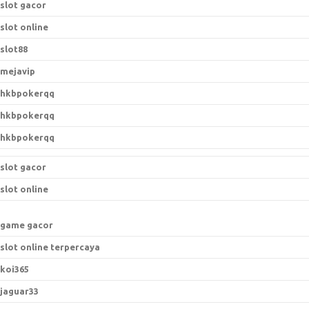
slot gacor
slot online
slot88
mejavip
hkbpokerqq
hkbpokerqq
hkbpokerqq
slot gacor
slot online
game gacor
slot online terpercaya
koi365
jaguar33