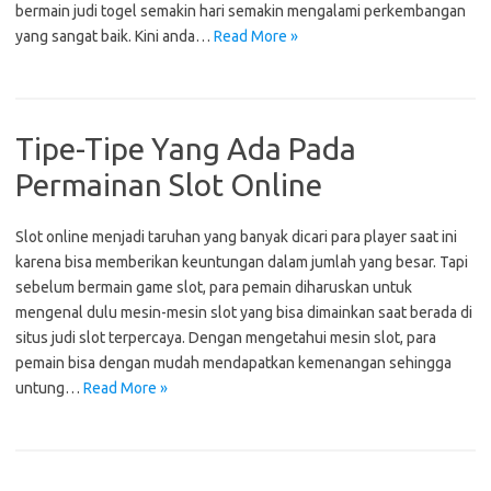
bermain judi togel semakin hari semakin mengalami perkembangan
yang sangat baik. Kini anda…
Read More »
Tipe-Tipe Yang Ada Pada
Permainan Slot Online
Slot online menjadi taruhan yang banyak dicari para player saat ini
karena bisa memberikan keuntungan dalam jumlah yang besar. Tapi
sebelum bermain game slot, para pemain diharuskan untuk
mengenal dulu mesin-mesin slot yang bisa dimainkan saat berada di
situs judi slot terpercaya. Dengan mengetahui mesin slot, para
pemain bisa dengan mudah mendapatkan kemenangan sehingga
untung…
Read More »