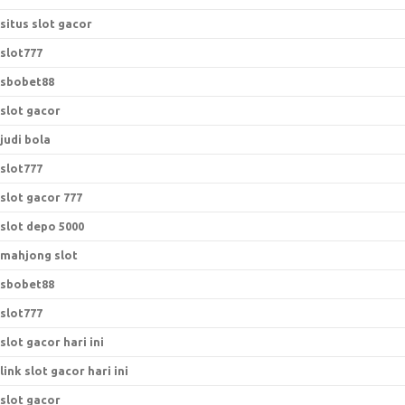
situs slot gacor
slot777
sbobet88
slot gacor
judi bola
slot777
slot gacor 777
slot depo 5000
mahjong slot
sbobet88
slot777
slot gacor hari ini
link slot gacor hari ini
slot gacor