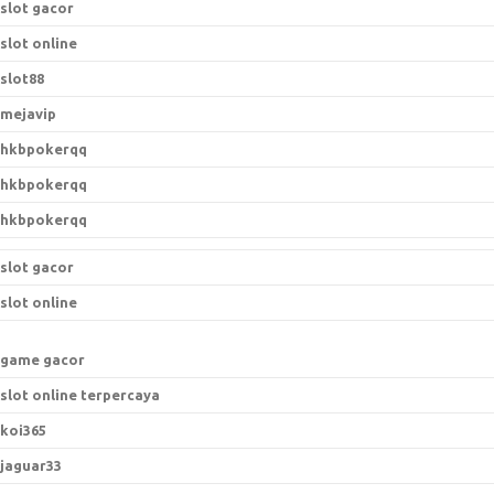
slot gacor
slot online
slot88
mejavip
hkbpokerqq
hkbpokerqq
hkbpokerqq
slot gacor
slot online
game gacor
slot online terpercaya
koi365
jaguar33