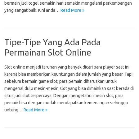
bermain judi togel semakin hari semakin mengalami perkembangan
yang sangat baik. Kini anda…
Read More »
Tipe-Tipe Yang Ada Pada
Permainan Slot Online
Slot online menjadi taruhan yang banyak dicari para player saat ini
karena bisa memberikan keuntungan dalam jumlah yang besar. Tapi
sebelum bermain game slot, para pemain diharuskan untuk
mengenal dulu mesin-mesin slot yang bisa dimainkan saat berada di
situs judi slot terpercaya. Dengan mengetahui mesin slot, para
pemain bisa dengan mudah mendapatkan kemenangan sehingga
untung…
Read More »