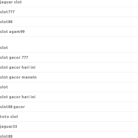
jaguar slot
slot777
slot88
slot agam99
slot
slot gacor 777
slot gacor hari ini
slot gacor maxwin
slot
slot gacor hari ini
slot88 gacor
toto slot
jaguar33
slot88