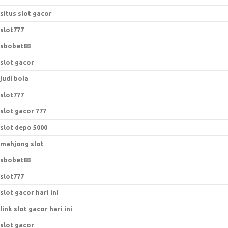
situs slot gacor
slot777
sbobet88
slot gacor
judi bola
slot777
slot gacor 777
slot depo 5000
mahjong slot
sbobet88
slot777
slot gacor hari ini
link slot gacor hari ini
slot gacor