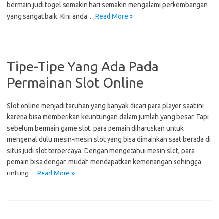
bermain judi togel semakin hari semakin mengalami perkembangan
yang sangat baik. Kini anda…
Read More »
Tipe-Tipe Yang Ada Pada
Permainan Slot Online
Slot online menjadi taruhan yang banyak dicari para player saat ini
karena bisa memberikan keuntungan dalam jumlah yang besar. Tapi
sebelum bermain game slot, para pemain diharuskan untuk
mengenal dulu mesin-mesin slot yang bisa dimainkan saat berada di
situs judi slot terpercaya. Dengan mengetahui mesin slot, para
pemain bisa dengan mudah mendapatkan kemenangan sehingga
untung…
Read More »