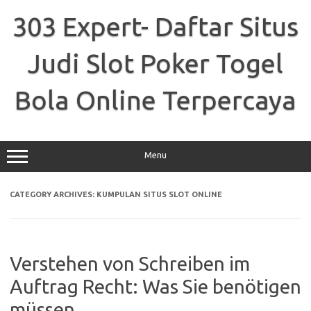
Skip
to
303 Expert- Daftar Situs
content
Judi Slot Poker Togel
Bola Online Terpercaya
Menu
CATEGORY ARCHIVES:
KUMPULAN SITUS SLOT ONLINE
Verstehen von Schreiben im
Auftrag Recht: Was Sie benötigen
müssen