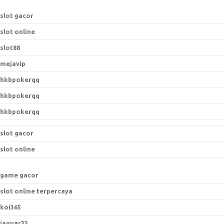
slot gacor
slot online
slot88
mejavip
hkbpokerqq
hkbpokerqq
hkbpokerqq
slot gacor
slot online
game gacor
slot online terpercaya
koi365
jaguar33