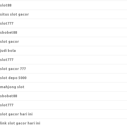
slot88
situs slot gacor
slot777
sbobet88
slot gacor
judi bola
slot777
slot gacor 777
slot depo 5000
mahjong slot
sbobet88
slot777
slot gacor hari ini
link slot gacor hari ini