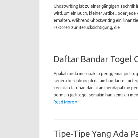
Ghostwriting ist zu einer gängigen Technik 
wird, um ein Buch, kleiner Artikel, oder jede
erhalten. Während Ghostwriting ein finanzie
Faktoren zur Berücksichtigung, die
Daftar Bandar Togel O
Apakah anda merupakan penggemar judi togel
segera bergabung di dalam bandar resmi ter
kegiatan taruhan dan akan mendapatkan per
bermain judi togel semakin hari semakin me
Read More »
Tipe-Tipe Yang Ada P