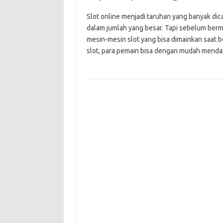
Slot online menjadi taruhan yang banyak dic
dalam jumlah yang besar. Tapi sebelum berm
mesin-mesin slot yang bisa dimainkan saat b
slot, para pemain bisa dengan mudah men