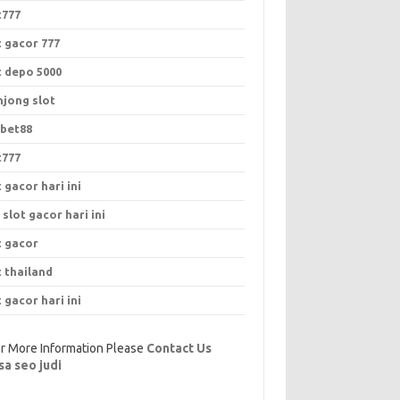
t777
t gacor 777
t depo 5000
jong slot
bet88
t777
t gacor hari ini
k slot gacor hari ini
t gacor
t thailand
t gacor hari ini
r More Information Please
Contact Us
sa seo judi