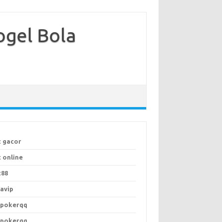
ogel Bola
t gacor
t online
t88
avip
bpokerqq
bpokerqq