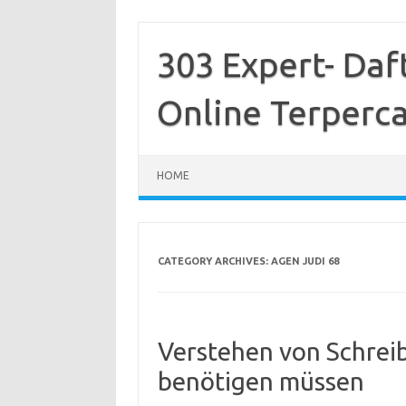
Skip
to
content
303 Expert- Daf
Online Terperc
HOME
CATEGORY ARCHIVES:
AGEN JUDI 68
Verstehen von Schreib
benötigen müssen