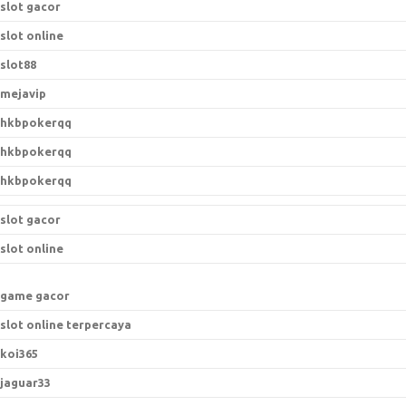
slot gacor
slot online
slot88
mejavip
hkbpokerqq
hkbpokerqq
hkbpokerqq
slot gacor
slot online
game gacor
slot online terpercaya
koi365
jaguar33