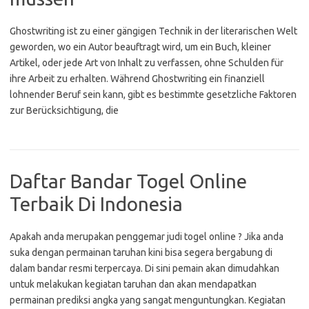
Ghostwriting ist zu einer gängigen Technik in der literarischen Welt
geworden, wo ein Autor beauftragt wird, um ein Buch, kleiner
Artikel, oder jede Art von Inhalt zu verfassen, ohne Schulden für
ihre Arbeit zu erhalten. Während Ghostwriting ein finanziell
lohnender Beruf sein kann, gibt es bestimmte gesetzliche Faktoren
zur Berücksichtigung, die
Daftar Bandar Togel Online
Terbaik Di Indonesia
Apakah anda merupakan penggemar judi togel online ? Jika anda
suka dengan permainan taruhan kini bisa segera bergabung di
dalam bandar resmi terpercaya. Di sini pemain akan dimudahkan
untuk melakukan kegiatan taruhan dan akan mendapatkan
permainan prediksi angka yang sangat menguntungkan. Kegiatan