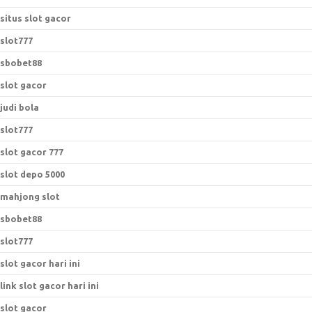
situs slot gacor
slot777
sbobet88
slot gacor
judi bola
slot777
slot gacor 777
slot depo 5000
mahjong slot
sbobet88
slot777
slot gacor hari ini
link slot gacor hari ini
slot gacor