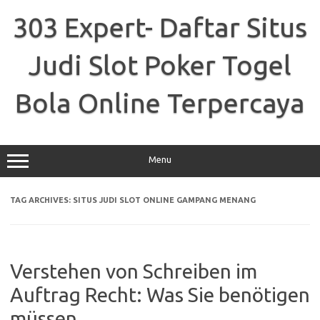
Skip
to
303 Expert- Daftar Situs
content
Judi Slot Poker Togel
Bola Online Terpercaya
Menu
TAG ARCHIVES:
SITUS JUDI SLOT ONLINE GAMPANG MENANG
Verstehen von Schreiben im
Auftrag Recht: Was Sie benötigen
müssen