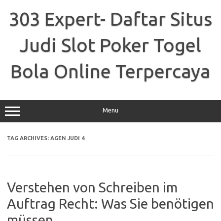
Skip
to
303 Expert- Daftar Situs
content
Judi Slot Poker Togel
Bola Online Terpercaya
Menu
TAG ARCHIVES:
AGEN JUDI 4
Verstehen von Schreiben im
Auftrag Recht: Was Sie benötigen
müssen