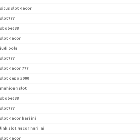
situs slot gacor
slot777
sbobet88
slot gacor
judi bola
slot777
slot gacor 777
slot depo 5000
mahjong slot
sbobet88
slot777
slot gacor hari ini
link slot gacor hari ini
slot gacor