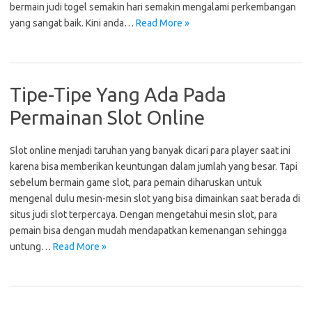
bermain judi togel semakin hari semakin mengalami perkembangan
yang sangat baik. Kini anda…
Read More »
Tipe-Tipe Yang Ada Pada
Permainan Slot Online
Slot online menjadi taruhan yang banyak dicari para player saat ini
karena bisa memberikan keuntungan dalam jumlah yang besar. Tapi
sebelum bermain game slot, para pemain diharuskan untuk
mengenal dulu mesin-mesin slot yang bisa dimainkan saat berada di
situs judi slot terpercaya. Dengan mengetahui mesin slot, para
pemain bisa dengan mudah mendapatkan kemenangan sehingga
untung…
Read More »