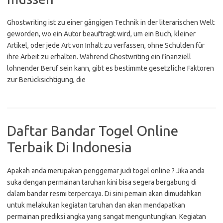
Ghostwriting ist zu einer gängigen Technik in der literarischen Welt
geworden, wo ein Autor beauftragt wird, um ein Buch, kleiner
Artikel, oder jede Art von Inhalt zu verfassen, ohne Schulden für
ihre Arbeit zu erhalten. Während Ghostwriting ein finanziell
lohnender Beruf sein kann, gibt es bestimmte gesetzliche Faktoren
zur Berücksichtigung, die
Daftar Bandar Togel Online
Terbaik Di Indonesia
Apakah anda merupakan penggemar judi togel online ? Jika anda
suka dengan permainan taruhan kini bisa segera bergabung di
dalam bandar resmi terpercaya. Di sini pemain akan dimudahkan
untuk melakukan kegiatan taruhan dan akan mendapatkan
permainan prediksi angka yang sangat menguntungkan. Kegiatan