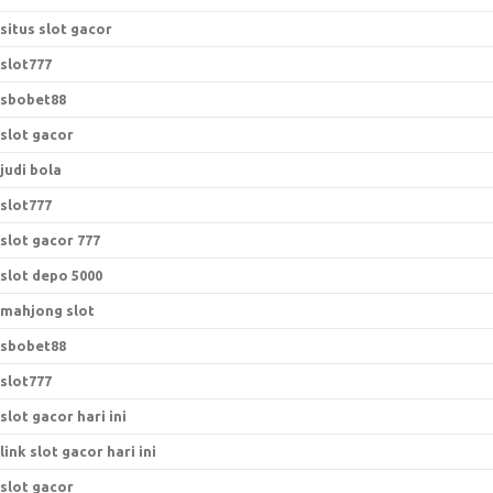
situs slot gacor
slot777
sbobet88
slot gacor
judi bola
slot777
slot gacor 777
slot depo 5000
mahjong slot
sbobet88
slot777
slot gacor hari ini
link slot gacor hari ini
slot gacor