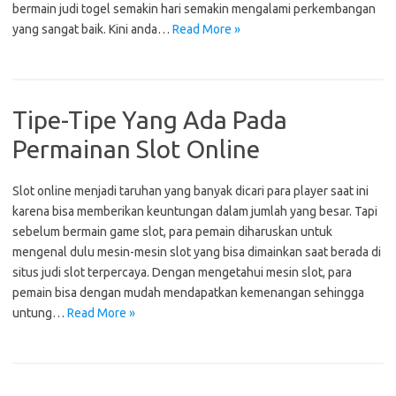
bermain judi togel semakin hari semakin mengalami perkembangan
yang sangat baik. Kini anda…
Read More »
Tipe-Tipe Yang Ada Pada
Permainan Slot Online
Slot online menjadi taruhan yang banyak dicari para player saat ini
karena bisa memberikan keuntungan dalam jumlah yang besar. Tapi
sebelum bermain game slot, para pemain diharuskan untuk
mengenal dulu mesin-mesin slot yang bisa dimainkan saat berada di
situs judi slot terpercaya. Dengan mengetahui mesin slot, para
pemain bisa dengan mudah mendapatkan kemenangan sehingga
untung…
Read More »