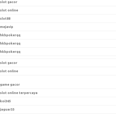
slot gacor
slot online
slot88
mejavip
hkbpokerqq
hkbpokerqq
hkbpokerqq
slot gacor
slot online
game gacor
slot online terpercaya
koi365
jaguar33