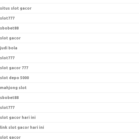
situs slot gacor
slot777
sbobet88
slot gacor
judi bola
slot777
slot gacor 777
slot depo 5000
mahjong slot
sbobet88
slot777
slot gacor hari ini
link slot gacor hari ini
slot gacor