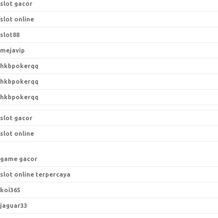
slot gacor
slot online
slot88
mejavip
hkbpokerqq
hkbpokerqq
hkbpokerqq
slot gacor
slot online
game gacor
slot online terpercaya
koi365
jaguar33