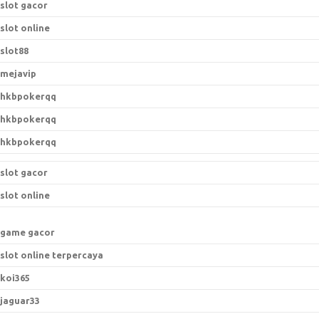
slot gacor
slot online
slot88
mejavip
hkbpokerqq
hkbpokerqq
hkbpokerqq
slot gacor
slot online
game gacor
slot online terpercaya
koi365
jaguar33