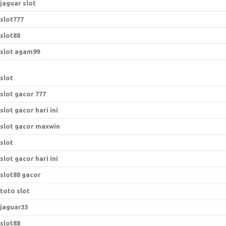
jaguar slot
slot777
slot88
slot agam99
slot
slot gacor 777
slot gacor hari ini
slot gacor maxwin
slot
slot gacor hari ini
slot88 gacor
toto slot
jaguar33
slot88