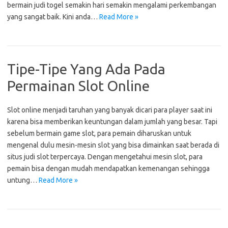
bermain judi togel semakin hari semakin mengalami perkembangan
yang sangat baik. Kini anda…
Read More »
Tipe-Tipe Yang Ada Pada
Permainan Slot Online
Slot online menjadi taruhan yang banyak dicari para player saat ini
karena bisa memberikan keuntungan dalam jumlah yang besar. Tapi
sebelum bermain game slot, para pemain diharuskan untuk
mengenal dulu mesin-mesin slot yang bisa dimainkan saat berada di
situs judi slot terpercaya. Dengan mengetahui mesin slot, para
pemain bisa dengan mudah mendapatkan kemenangan sehingga
untung…
Read More »