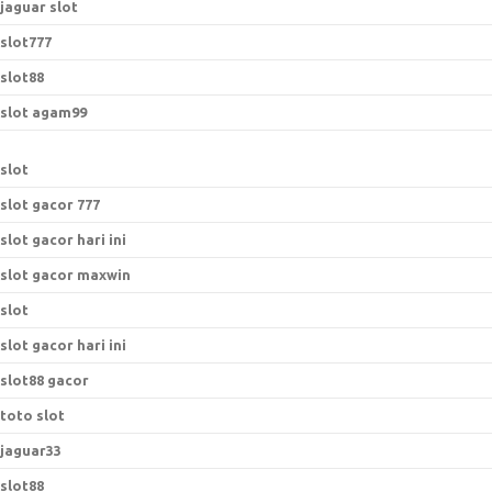
jaguar slot
slot777
slot88
slot agam99
slot
slot gacor 777
slot gacor hari ini
slot gacor maxwin
slot
slot gacor hari ini
slot88 gacor
toto slot
jaguar33
slot88