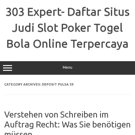
Skip
to
303 Expert- Daftar Situs
content
Judi Slot Poker Togel
Bola Online Terpercaya
Menu
CATEGORY ARCHIVES:
DEPOSIT PULSA 39
Verstehen von Schreiben im
Auftrag Recht: Was Sie benötigen
müssen