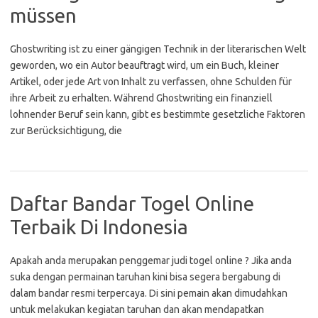
müssen
Ghostwriting ist zu einer gängigen Technik in der literarischen Welt
geworden, wo ein Autor beauftragt wird, um ein Buch, kleiner
Artikel, oder jede Art von Inhalt zu verfassen, ohne Schulden für
ihre Arbeit zu erhalten. Während Ghostwriting ein finanziell
lohnender Beruf sein kann, gibt es bestimmte gesetzliche Faktoren
zur Berücksichtigung, die
Daftar Bandar Togel Online
Terbaik Di Indonesia
Apakah anda merupakan penggemar judi togel online ? Jika anda
suka dengan permainan taruhan kini bisa segera bergabung di
dalam bandar resmi terpercaya. Di sini pemain akan dimudahkan
untuk melakukan kegiatan taruhan dan akan mendapatkan