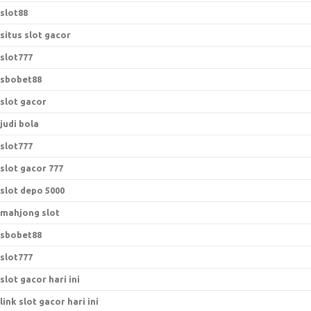
slot88
situs slot gacor
slot777
sbobet88
slot gacor
judi bola
slot777
slot gacor 777
slot depo 5000
mahjong slot
sbobet88
slot777
slot gacor hari ini
link slot gacor hari ini