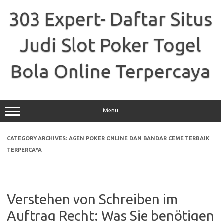
Skip
to
303 Expert- Daftar Situs
content
Judi Slot Poker Togel
Bola Online Terpercaya
Menu
CATEGORY ARCHIVES:
AGEN POKER ONLINE DAN BANDAR CEME TERBAIK
TERPERCAYA
Verstehen von Schreiben im
Auftrag Recht: Was Sie benötigen