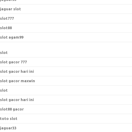
jaguar slot
slot777
slot88
slot agam99
slot
slot gacor 777
slot gacor hari ini
slot gacor maxwin
slot
slot gacor hari ini
slot88 gacor
toto slot
jaguar33