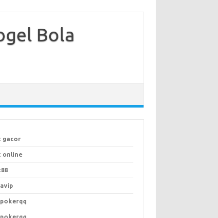
ogel Bola
t gacor
t online
t88
avip
bpokerqq
bpokerqq