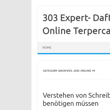
Skip
to
content
303 Expert- Daf
Online Terperc
HOME
CATEGORY ARCHIVES:
JUDI ONLINE 19
Verstehen von Schreib
benötigen müssen