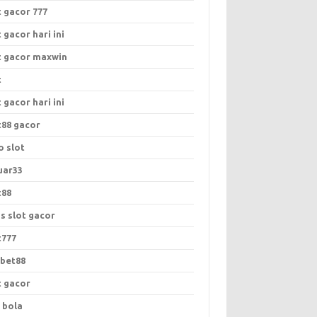
t gacor 777
t gacor hari ini
t gacor maxwin
t
t gacor hari ini
t88 gacor
o slot
uar33
t88
us slot gacor
t777
bet88
t gacor
i bola