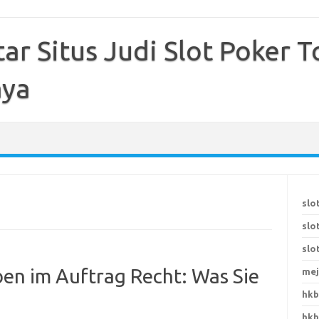
tar Situs Judi Slot Poker T
aya
slo
slo
slo
en im Auftrag Recht: Was Sie
mej
hk
hk