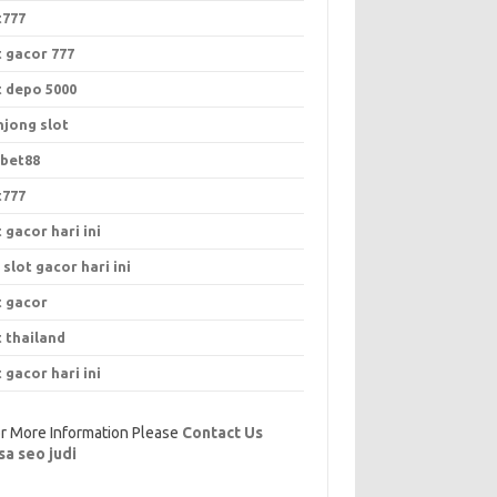
t777
t gacor 777
t depo 5000
jong slot
bet88
t777
t gacor hari ini
k slot gacor hari ini
t gacor
t thailand
t gacor hari ini
r More Information Please
Contact Us
sa seo judi