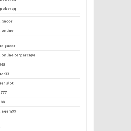
bpokerqq
t gacor
t online
e gacor
t online terpercaya
365
uar33
uar slot
t777
t88
t agam99
t