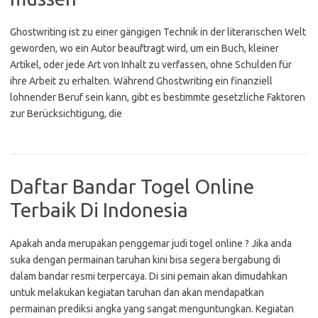
Ghostwriting ist zu einer gängigen Technik in der literarischen Welt
geworden, wo ein Autor beauftragt wird, um ein Buch, kleiner
Artikel, oder jede Art von Inhalt zu verfassen, ohne Schulden für
ihre Arbeit zu erhalten. Während Ghostwriting ein finanziell
lohnender Beruf sein kann, gibt es bestimmte gesetzliche Faktoren
zur Berücksichtigung, die
Daftar Bandar Togel Online
Terbaik Di Indonesia
Apakah anda merupakan penggemar judi togel online ? Jika anda
suka dengan permainan taruhan kini bisa segera bergabung di
dalam bandar resmi terpercaya. Di sini pemain akan dimudahkan
untuk melakukan kegiatan taruhan dan akan mendapatkan
permainan prediksi angka yang sangat menguntungkan. Kegiatan