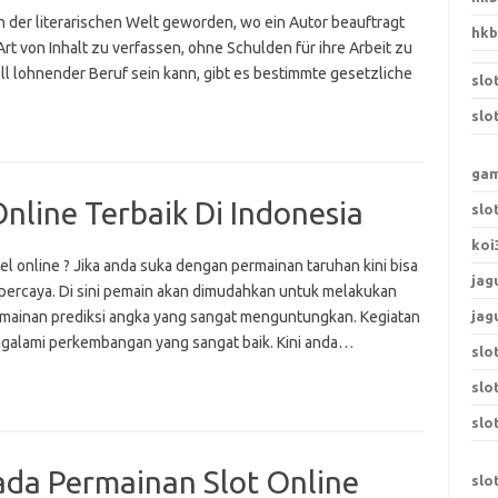
in der literarischen Welt geworden, wo ein Autor beauftragt
hk
 Art von Inhalt zu verfassen, ohne Schulden für ihre Arbeit zu
ll lohnender Beruf sein kann, gibt es bestimmte gesetzliche
slo
slo
gam
nline Terbaik Di Indonesia
slo
koi
 online ? Jika anda suka dengan permainan taruhan kini bisa
jag
percaya. Di sini pemain akan dimudahkan untuk melakukan
mainan prediksi angka yang sangat menguntungkan. Kegiatan
jag
ngalami perkembangan yang sangat baik. Kini anda…
slo
slo
slo
ada Permainan Slot Online
slo