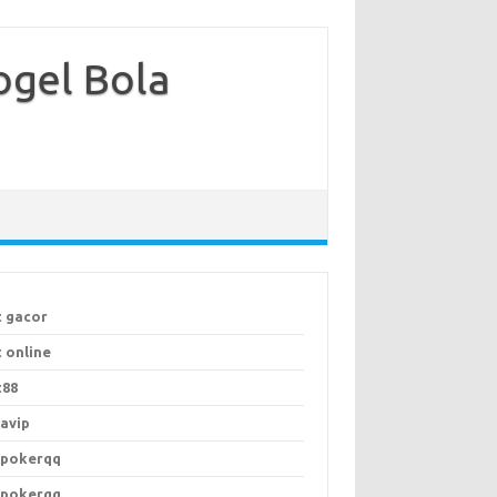
ogel Bola
t gacor
t online
t88
avip
bpokerqq
bpokerqq