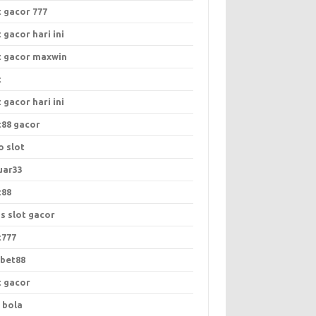
t gacor 777
t gacor hari ini
t gacor maxwin
t
t gacor hari ini
t88 gacor
o slot
uar33
t88
us slot gacor
t777
bet88
t gacor
i bola