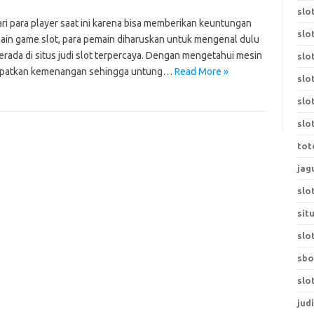
slo
ari para player saat ini karena bisa memberikan keuntungan
slo
ain game slot, para pemain diharuskan untuk mengenal dulu
erada di situs judi slot terpercaya. Dengan mengetahui mesin
slo
dapatkan kemenangan sehingga untung…
Read More »
slo
slo
slo
tot
jag
slo
sit
slo
sbo
slo
jud