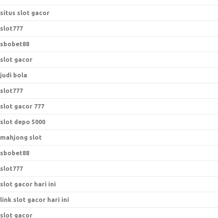
situs slot gacor
slot777
sbobet88
slot gacor
judi bola
slot777
slot gacor 777
slot depo 5000
mahjong slot
sbobet88
slot777
slot gacor hari ini
link slot gacor hari ini
slot gacor