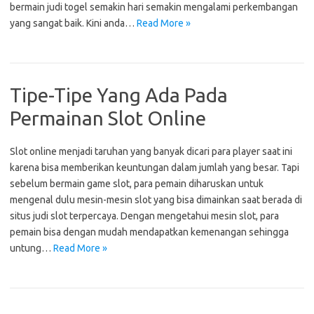
bermain judi togel semakin hari semakin mengalami perkembangan
yang sangat baik. Kini anda…
Read More »
Tipe-Tipe Yang Ada Pada
Permainan Slot Online
Slot online menjadi taruhan yang banyak dicari para player saat ini
karena bisa memberikan keuntungan dalam jumlah yang besar. Tapi
sebelum bermain game slot, para pemain diharuskan untuk
mengenal dulu mesin-mesin slot yang bisa dimainkan saat berada di
situs judi slot terpercaya. Dengan mengetahui mesin slot, para
pemain bisa dengan mudah mendapatkan kemenangan sehingga
untung…
Read More »