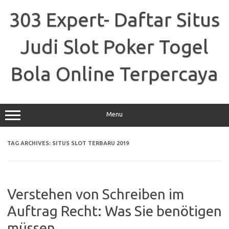
Skip
to
303 Expert- Daftar Situs
content
Judi Slot Poker Togel
Bola Online Terpercaya
Menu
TAG ARCHIVES:
SITUS SLOT TERBARU 2019
Verstehen von Schreiben im
Auftrag Recht: Was Sie benötigen
müssen