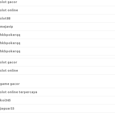
slot gacor
slot online
slot88
mejavip
hkbpokerqq
hkbpokerqq
hkbpokerqq
slot gacor
slot online
game gacor
slot online terpercaya
koi365
jaguar33