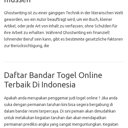
Ghostwriting ist zu einer gängigen Technik in der literarischen Welt
geworden, wo ein Autor beauftragt wird, um ein Buch, kleiner
Artikel, oder jede Art von Inhalt zu verfassen, ohne Schulden für
ihre Arbeit zu erhalten. Während Ghostwriting ein finanziell
lohnender Beruf sein kann, gibt es bestimmte gesetzliche Faktoren
zur Berücksichtigung, die
Daftar Bandar Togel Online
Terbaik Di Indonesia
Apakah anda merupakan penggemar judi togel online ? Jika anda
suka dengan permainan taruhan kini bisa segera bergabung di
dalam bandar resmi terpercaya. Di sini pemain akan dimudahkan
untuk melakukan kegiatan taruhan dan akan mendapatkan
permainan prediksi angka yang sangat menguntungkan. Kegiatan