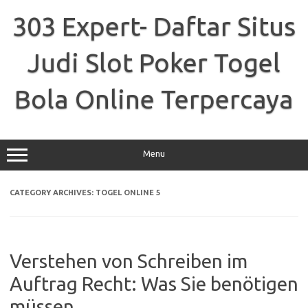
Skip
to
303 Expert- Daftar Situs
content
Judi Slot Poker Togel
Bola Online Terpercaya
Menu
CATEGORY ARCHIVES:
TOGEL ONLINE 5
Verstehen von Schreiben im
Auftrag Recht: Was Sie benötigen
müssen