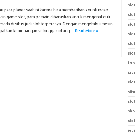
slo
ari para player saat ini karena bisa memberikan keuntungan
slo
ain game slot, para pemain diharuskan untuk mengenal dulu
erada di situs judi slot terpercaya. Dengan mengetahui mesin
slo
dapatkan kemenangan sehingga untung…
Read More »
slo
slo
slo
tot
jag
slo
sit
slo
sbo
slo
jud