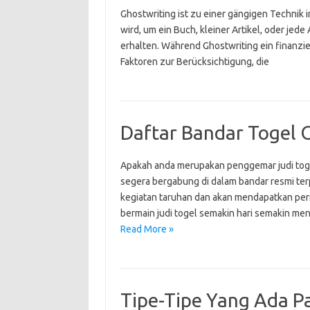
Ghostwriting ist zu einer gängigen Technik 
wird, um ein Buch, kleiner Artikel, oder jede
erhalten. Während Ghostwriting ein finanzie
Faktoren zur Berücksichtigung, die
Daftar Bandar Togel O
Apakah anda merupakan penggemar judi togel
segera bergabung di dalam bandar resmi ter
kegiatan taruhan dan akan mendapatkan per
bermain judi togel semakin hari semakin me
Read More »
Tipe-Tipe Yang Ada P