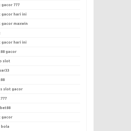
t gacor 777
t gacor hari ini
t gacor maxwin
t
t gacor hari ini
t88 gacor
o slot
uar33
t88
us slot gacor
t777
bet88
t gacor
i bola