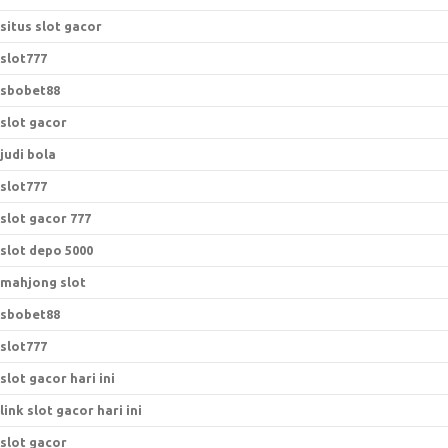
situs slot gacor
slot777
sbobet88
slot gacor
judi bola
slot777
slot gacor 777
slot depo 5000
mahjong slot
sbobet88
slot777
slot gacor hari ini
link slot gacor hari ini
slot gacor