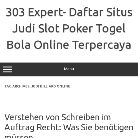
Skip
to
303 Expert- Daftar Situs
content
Judi Slot Poker Togel
Bola Online Terpercaya
Menu
TAG ARCHIVES:
JUDI BILLIARD ONLINE
Verstehen von Schreiben im
Auftrag Recht: Was Sie benötigen
müssen