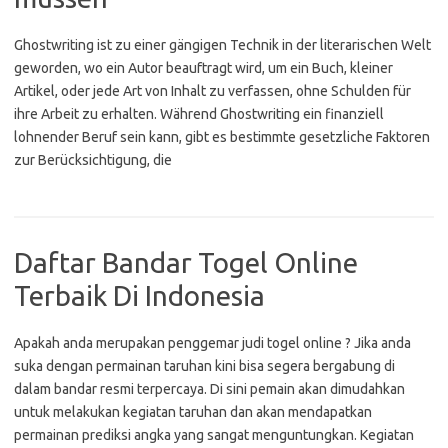
Ghostwriting ist zu einer gängigen Technik in der literarischen Welt
geworden, wo ein Autor beauftragt wird, um ein Buch, kleiner
Artikel, oder jede Art von Inhalt zu verfassen, ohne Schulden für
ihre Arbeit zu erhalten. Während Ghostwriting ein finanziell
lohnender Beruf sein kann, gibt es bestimmte gesetzliche Faktoren
zur Berücksichtigung, die
Daftar Bandar Togel Online
Terbaik Di Indonesia
Apakah anda merupakan penggemar judi togel online ? Jika anda
suka dengan permainan taruhan kini bisa segera bergabung di
dalam bandar resmi terpercaya. Di sini pemain akan dimudahkan
untuk melakukan kegiatan taruhan dan akan mendapatkan
permainan prediksi angka yang sangat menguntungkan. Kegiatan