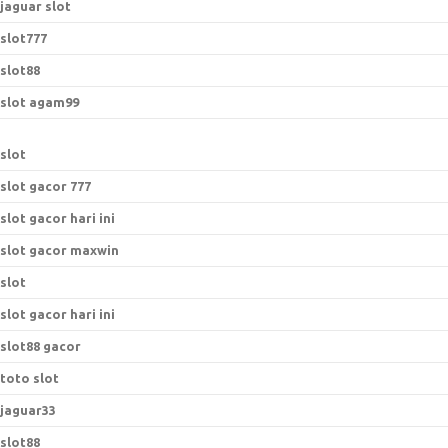
jaguar slot
slot777
slot88
slot agam99
slot
slot gacor 777
slot gacor hari ini
slot gacor maxwin
slot
slot gacor hari ini
slot88 gacor
toto slot
jaguar33
slot88