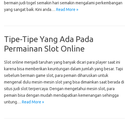
bermain judi togel semakin hari semakin mengalami perkembangan
yang sangat baik. Kini anda…
Read More »
Tipe-Tipe Yang Ada Pada
Permainan Slot Online
Slot online menjadi taruhan yang banyak dicari para player saat ini
karena bisa memberikan keuntungan dalam jumlah yang besar. Tapi
sebelum bermain game slot, para pemain diharuskan untuk
mengenal dulu mesin-mesin slot yang bisa dimainkan saat berada di
situs judi slot terpercaya. Dengan mengetahui mesin slot, para
pemain bisa dengan mudah mendapatkan kemenangan sehingga
untung…
Read More »