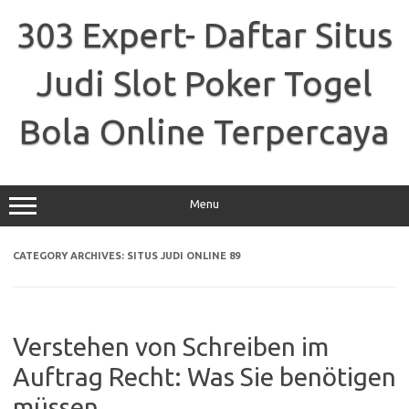
Skip
to
303 Expert- Daftar Situs
content
Judi Slot Poker Togel
Bola Online Terpercaya
Menu
CATEGORY ARCHIVES:
SITUS JUDI ONLINE 89
Verstehen von Schreiben im
Auftrag Recht: Was Sie benötigen
müssen