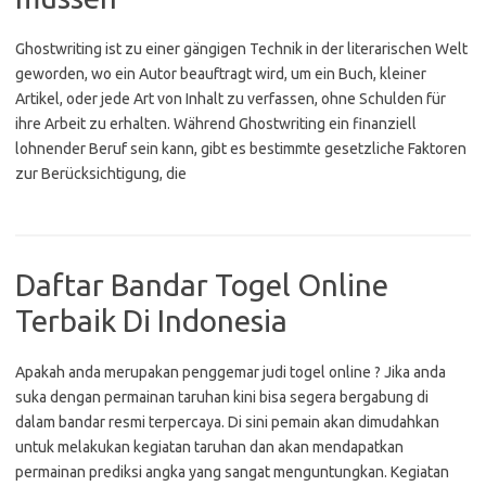
Ghostwriting ist zu einer gängigen Technik in der literarischen Welt
geworden, wo ein Autor beauftragt wird, um ein Buch, kleiner
Artikel, oder jede Art von Inhalt zu verfassen, ohne Schulden für
ihre Arbeit zu erhalten. Während Ghostwriting ein finanziell
lohnender Beruf sein kann, gibt es bestimmte gesetzliche Faktoren
zur Berücksichtigung, die
Daftar Bandar Togel Online
Terbaik Di Indonesia
Apakah anda merupakan penggemar judi togel online ? Jika anda
suka dengan permainan taruhan kini bisa segera bergabung di
dalam bandar resmi terpercaya. Di sini pemain akan dimudahkan
untuk melakukan kegiatan taruhan dan akan mendapatkan
permainan prediksi angka yang sangat menguntungkan. Kegiatan