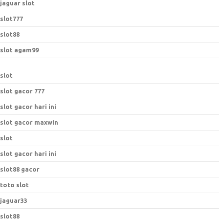
jaguar slot
slot777
slot88
slot agam99
slot
slot gacor 777
slot gacor hari ini
slot gacor maxwin
slot
slot gacor hari ini
slot88 gacor
toto slot
jaguar33
slot88