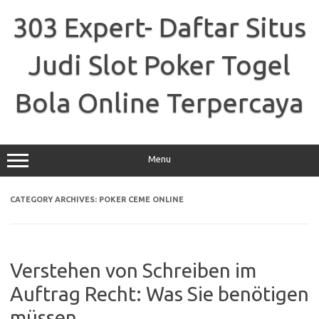
Skip
to
303 Expert- Daftar Situs
content
Judi Slot Poker Togel
Bola Online Terpercaya
Menu
CATEGORY ARCHIVES:
POKER CEME ONLINE
Verstehen von Schreiben im
Auftrag Recht: Was Sie benötigen
müssen