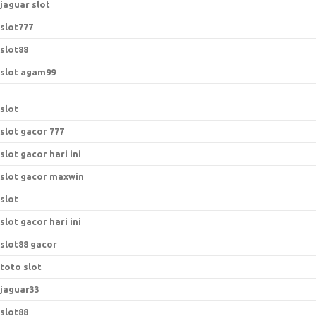
jaguar slot
slot777
slot88
slot agam99
slot
slot gacor 777
slot gacor hari ini
slot gacor maxwin
slot
slot gacor hari ini
slot88 gacor
toto slot
jaguar33
slot88