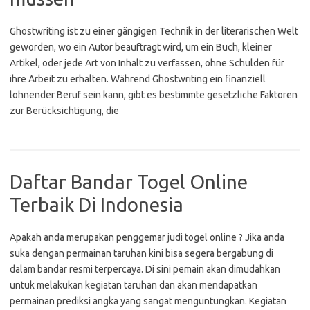
Ghostwriting ist zu einer gängigen Technik in der literarischen Welt
geworden, wo ein Autor beauftragt wird, um ein Buch, kleiner
Artikel, oder jede Art von Inhalt zu verfassen, ohne Schulden für
ihre Arbeit zu erhalten. Während Ghostwriting ein finanziell
lohnender Beruf sein kann, gibt es bestimmte gesetzliche Faktoren
zur Berücksichtigung, die
Daftar Bandar Togel Online
Terbaik Di Indonesia
Apakah anda merupakan penggemar judi togel online ? Jika anda
suka dengan permainan taruhan kini bisa segera bergabung di
dalam bandar resmi terpercaya. Di sini pemain akan dimudahkan
untuk melakukan kegiatan taruhan dan akan mendapatkan
permainan prediksi angka yang sangat menguntungkan. Kegiatan