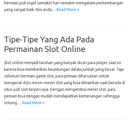
bermain judi togel semakin hari semakin mengalami perkembangan
yang sangat baik. Kini anda…
Read More »
Tipe-Tipe Yang Ada Pada
Permainan Slot Online
Slot online menjadi taruhan yang banyak dicari para player saat ini
karena bisa memberikan keuntungan dalam jumlah yang besar. Tapi
sebelum bermain game slot, para pemain diharuskan untuk
mengenal dulu mesin-mesin slot yang bisa dimainkan saat berada di
situs judi slot terpercaya. Dengan mengetahui mesin slot, para
pemain bisa dengan mudah mendapatkan kemenangan sehingga
untung…
Read More »