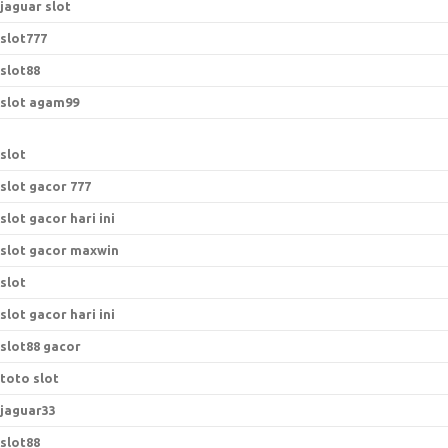
jaguar slot
slot777
slot88
slot agam99
slot
slot gacor 777
slot gacor hari ini
slot gacor maxwin
slot
slot gacor hari ini
slot88 gacor
toto slot
jaguar33
slot88