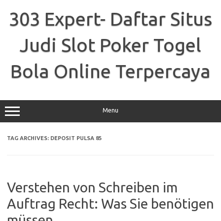
Skip
to
303 Expert- Daftar Situs
content
Judi Slot Poker Togel
Bola Online Terpercaya
Menu
TAG ARCHIVES:
DEPOSIT PULSA 85
Verstehen von Schreiben im
Auftrag Recht: Was Sie benötigen
müssen