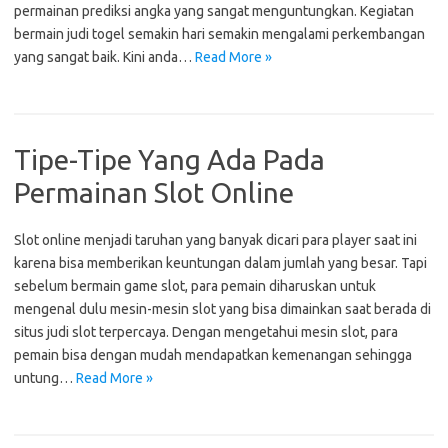
permainan prediksi angka yang sangat menguntungkan. Kegiatan
bermain judi togel semakin hari semakin mengalami perkembangan
yang sangat baik. Kini anda…
Read More »
Tipe-Tipe Yang Ada Pada
Permainan Slot Online
Slot online menjadi taruhan yang banyak dicari para player saat ini
karena bisa memberikan keuntungan dalam jumlah yang besar. Tapi
sebelum bermain game slot, para pemain diharuskan untuk
mengenal dulu mesin-mesin slot yang bisa dimainkan saat berada di
situs judi slot terpercaya. Dengan mengetahui mesin slot, para
pemain bisa dengan mudah mendapatkan kemenangan sehingga
untung…
Read More »