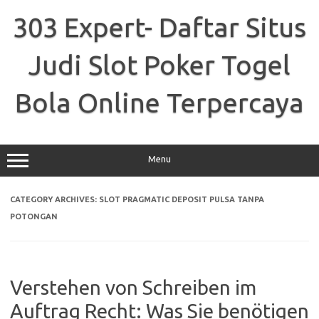
Skip
to
303 Expert- Daftar Situs
content
Judi Slot Poker Togel
Bola Online Terpercaya
Menu
CATEGORY ARCHIVES:
SLOT PRAGMATIC DEPOSIT PULSA TANPA
POTONGAN
Verstehen von Schreiben im
Auftrag Recht: Was Sie benötigen